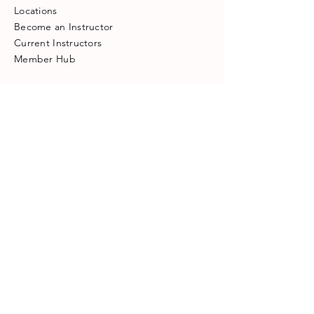
Locations
Become an Instructor
​Current Instructors
​Member Hub
© COPYRIGHT 2017. ALL RIGHTS
RESERVED.