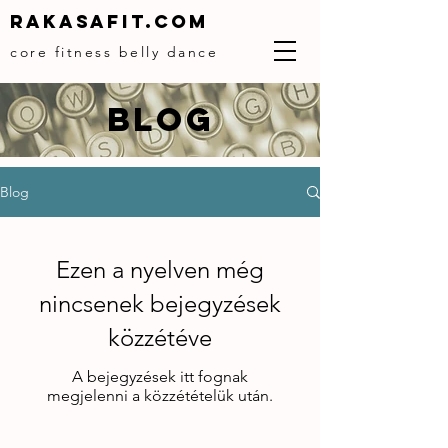
Rakasafit.com
core fitness belly dance
BLOG
Blog
Ezen a nyelven még
nincsenek bejegyzések
közzétéve
A bejegyzések itt fognak
megjelenni a közzétételük után.